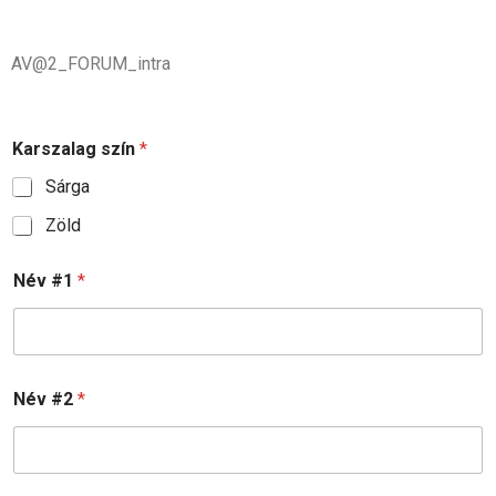
AV@2_FORUM_intra
Karszalag szín
*
Sárga
Zöld
Név #1
*
Név #2
*