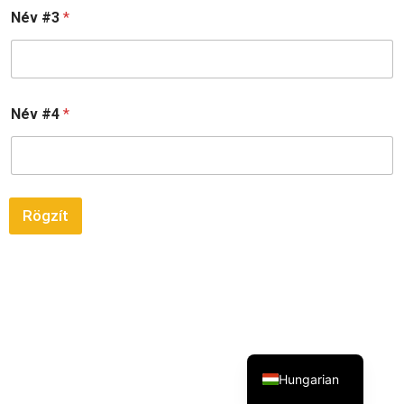
Név #3
*
Név #4
*
Rögzít
Hungarian