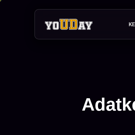
K
Adatke