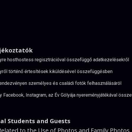
jékoztatók
yre hosthostess regisztrációval összefüggő adatkezelésekről
yről történő értesítések kiküldésével összefüggésben
rendezvényen személyes és családi fotók felhasználásáról
y Facebook, Instagram, az Év Gólyája nyereményjátékával öss
nal Students and Guests
 Related to the Use of Photos and Family Photos