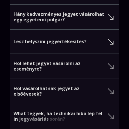
Hány
kedvezményes
jegyet
vásárolhat
egy
egyetemi
polgár?
Lesz
helyszíni
jegyértékesítés?
Hol
lehet
jegyet
vásárolni
az
eseményre?
Hol
vásárolhatnak
jegyet
az
elsőévesek?
What
tegyek,
ha
technikai
hiba
lép
fel
in
jegyvásárlás
során?