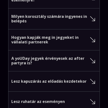
Milyen
korosztály
számára
ingyenes
in
belépés
Hogyan
kapják
meg
in
jegyeket
in
vállalati
partnerek
A
yoUDay
jegyek
érvényesek
az
after
partyra
is?
Lesz
kapuzárás
az
előadás
kezdetekor
Lesz
ruhatár
az
eseményen