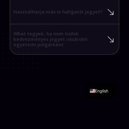
Használhatja
más
in
hallgatói
jegyet?
What
tegyek,
ha
nem
tudok
kedvezményes
jegyet
vásárolni
egyetemi
polgárként
English
Privacy Policy
Support
Copyright © 2026 University of Debrecen. All rights reserved.