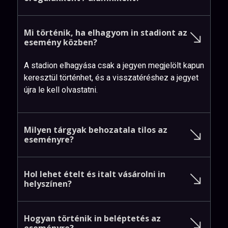
Mi
történik,
ha
elhagyom
in
stadiont
az
esemény
közben?
A stadion elhagyása csak a jegyen megjelölt kapun
keresztül történhet, és a visszatéréshez a jegyet
újra le kell olvastatni.
Milyen
tárgyak
behozatala
tilos
az
eseményre?
Hol
lehet
ételt
és
italt
vásárolni
in
helyszínen?
Hogyan
történik
in
beléptetés
az
eseményre?